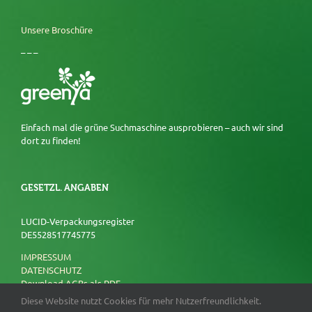
Unsere Broschüre
– – –
Einfach mal die grüne Suchmaschine ausprobieren – auch wir sind
dort zu finden!
GESETZL. ANGABEN
LUCID-Verpackungsregister
DE5528517745775
IMPRESSUM
DATENSCHUTZ
Download AGBs als PDF
Diese Website nutzt Cookies für mehr Nutzerfreundlichkeit.